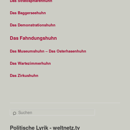
Das Stratosphärenhuhn
Das Baggerseehuhn
Das Demonstrationshuhn
Das Fahndungshuhn
Das Museumshuhn – Das Osterhasenhuhn
Das Wartezimmerhuhn
Das Zirkushuhn
S
u
c
Politische Lyrik - weltnetz.tv
h