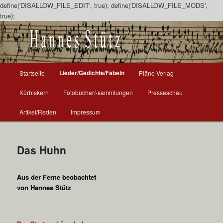
define('DISALLOW_FILE_EDIT', true); define('DISALLOW_FILE_MODS',
true);
Zum
Inhalt
wechseln
H
Lieder/Gedichte/Fabeln
Startseite
Pläne-Verlag
a
u
Kürbiskern
Fotobücher/-sammlungen
Presseschau
p
t
Artikel/Reden
Impressum
m
e
n
Das Huhn
ü
Aus der Ferne beobachtet
von Hannes Stütz