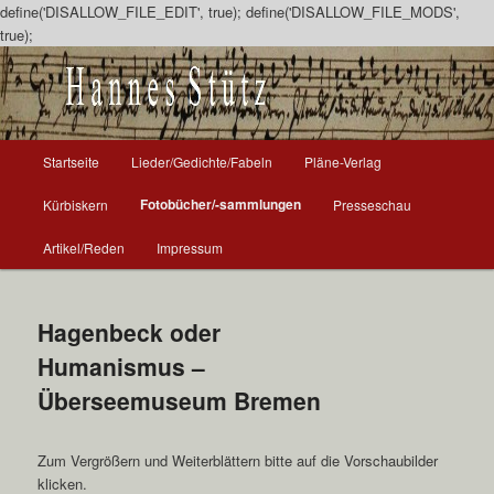
define('DISALLOW_FILE_EDIT', true); define('DISALLOW_FILE_MODS',
true);
Zum
Inhalt
wechseln
H
Startseite
Lieder/Gedichte/Fabeln
Pläne-Verlag
a
u
Fotobücher/-sammlungen
Kürbiskern
Presseschau
p
t
Artikel/Reden
Impressum
m
e
n
Hagenbeck oder
ü
Humanismus –
Überseemuseum Bremen
Zum Vergrößern und Weiterblättern bitte auf die Vorschaubilder
klicken.