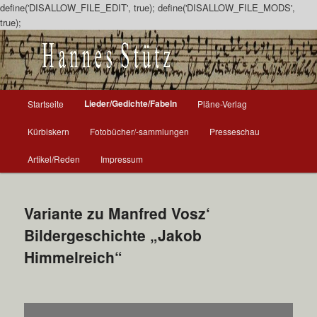
define('DISALLOW_FILE_EDIT', true); define('DISALLOW_FILE_MODS',
true);
Zum
Inhalt
wechseln
H
Lieder/Gedichte/Fabeln
Startseite
Pläne-Verlag
a
u
Kürbiskern
Fotobücher/-sammlungen
Presseschau
p
t
Artikel/Reden
Impressum
m
e
n
Variante zu Manfred Vosz‘
ü
Bildergeschichte „Jakob
Himmelreich“