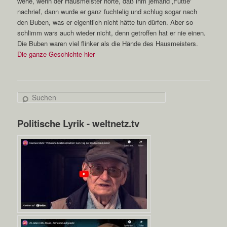
wehe, wenn der Hausmeister hörte, daß ihm jemand ‚Futtle‘
nachrief, dann wurde er ganz fuchtelig und schlug sogar nach
den Buben, was er eigentlich nicht hätte tun dürfen. Aber so
schlimm wars auch wieder nicht, denn getroffen hat er nie einen.
Die Buben waren viel flinker als die Hände des Hausmeisters.
Die ganze Geschichte hier
S
u
c
Politische Lyrik - weltnetz.tv
h
e
n